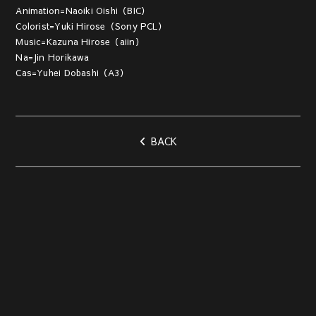
Animation=Naoiki Oishi（BIC）
Colorist=Yuki Hirose（Sony PCL）
Music=Kazuna Hirose（aiin）
Na=Jin Horikawa
Cas=Yuhei Dobashi（A3）
BACK