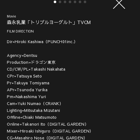
Movie
森永乳業「トリプルヨーグルト」TVCM
FILM DIRECTION
Dir=Hiroki Kashiwa（PUNCH01inc.）
Agency=Dentsu
Production=ドラゴン東京
CD/CW/PL=Takashi Nakahata
CPr=Tatsuya Seto
Pr=Takuya Tomiyama
APr=Tsunoda Yurika
Pm=Nakashima Yuri
Cam=Yuki Numao（CRANK）
Lighting=Mitsutaka Mizutani
Offline=Chiaki Matsumoto
Online=Takanori Ito（DIGITAL GARDEN）
Mixer=Hiroaki Ishiguro（DIGITAL GARDEN）
CG=Masahiro Nose（DIGITAL GARDEN）